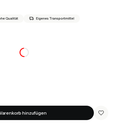
he Qualität
Eigenes Transportmittel
t
rau
Weiß
Sonoma
arenkorb hinzufügen