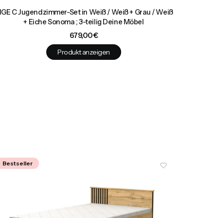
NGE C Jugendzimmer-Set in Weiß / Weiß + Grau / Weiß
ING
+ Eiche Sonoma ; 3-teilig Deine Möbel
Preis
679,00 €
Produkt anzeigen
Bestseller
Bestsel