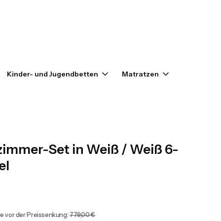
enkorb: 0. Details anzeigen
Kinder- und Jugendbetten
Matratzen
Outlet
zimmer-Set in Weiß / Weiß 6-
el
ge vor der Preissenkung:
779,00 €