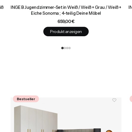
iß
INGE B Jugendzimmer-Set in Weiß / Weiß + Grau / Weiß +
I
Eiche Sonoma ; 4-teilig Deine Möbel
Preis
659,00 €
Produkt anzeigen
Bestseller