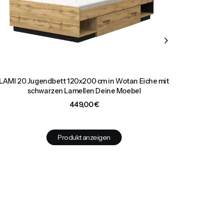
LAMI 20 Jugendbett 120x200 cm in Wotan Eiche mit
VIKA 
schwarzen Lamellen Deine Moebel
Preis
449,00 €
Produkt anzeigen