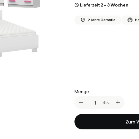
Lieferzeit:
2 - 3 Wochen
2 Jahre Garantie
Ho
*
Matratze
Auswählen
*
Farbe (Griffe):
Rosa
Grün
Blau
Rot
Violet
G
Menge
Stk.
Zum W