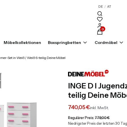
DE
/
AT
Produkte im War
Möbelkollektionen
Boxspringbetten
Cordmöbel
er-Set in Weiß / Weiß 6-teilig Deine Möbel
INGE D I Jugend
teilig Deine Möb
740,05 €
inkl. MwSt.
Regulärer Preis:
779,00 €
Niedrigster Preis der letzten 30 Ta