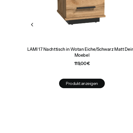
 Türen und
LAMI 17 Nachttisch in Wotan Eiche/Schwarz Matt Dei
Moebel
Preis
119,00 €
Produkt anzeigen