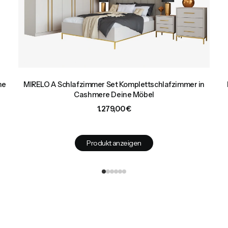
ne
MIRELO A Schlafzimmer Set Komplettschlafzimmer in
Cashmere Deine Möbel
Preis
1.279,00 €
Produkt anzeigen