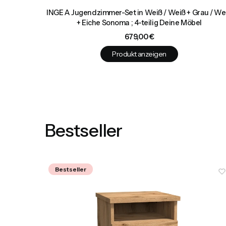
el
INGE A Jugendzimmer-Set in Weiß / Weiß + Grau / We
+ Eiche Sonoma ; 4-teilig Deine Möbel
Preis
679,00 €
Produkt anzeigen
Bestseller
Bestseller