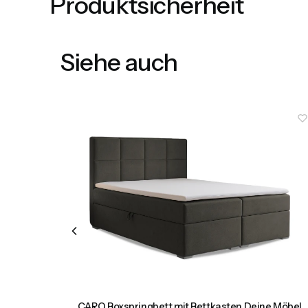
Produktsicherheit
Siehe auch
 Möbel
CARO Boxspringbett mit Bettkasten Deine Möbel