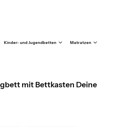
enkorb: 0. Details anzeigen
Kinder- und Jugendbetten
Matratzen
Outlet
ngbett mit Bettkasten Deine