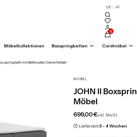
DE
/
AT
Produkte im War
Möbelkollektionen
Boxspringbetten
Cordmöbel
Boxspringbett mit Bettkasten Deine Möbel
MÖBEL
JOHN II Boxspri
Möbel
Preis
699,00 €
inkl. MwSt.
Lieferzeit:
3 - 4 Wochen