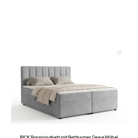
RICK Boxspringbett mit Bettkasten Deine Möbel