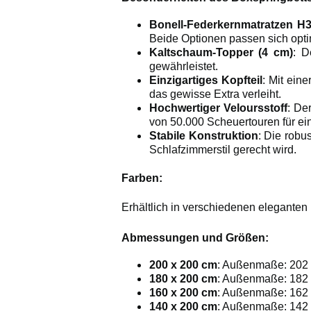
Bonell-Federkernmatratzen H
Beide Optionen passen sich opti
Kaltschaum-Topper (4 cm)
: D
gewährleistet.
Einzigartiges Kopfteil
: Mit ein
das gewisse Extra verleiht.
Hochwertiger Veloursstoff
: De
von 50.000 Scheuertouren für ei
Stabile Konstruktion
: Die robu
Schlafzimmerstil gerecht wird.
Farben:
Erhältlich in verschiedenen eleganten
Abmessungen und Größen:
200 x 200 cm
: Außenmaße: 202 
180 x 200 cm
: Außenmaße: 182 
160 x 200 cm
: Außenmaße: 162 
140 x 200 cm
: Außenmaße: 142 