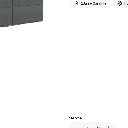
2 Jahre Garantie
Ho
*
Größe
Auswählen
*
Farbvariante
Auswählen
*
Topper
Auswählen
*
Matratzen
Auswählen
Menge
Stk.