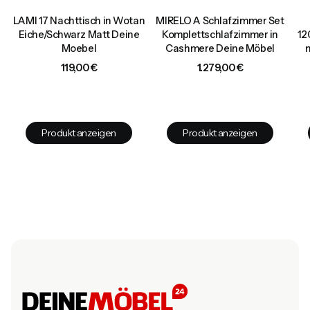
LAMI 17 Nachttisch in Wotan
MIRELO A Schlafzimmer Set
d
Eiche/Schwarz Matt Deine
Komplettschlafzimmer in
12
Moebel
Cashmere Deine Möbel
Preis
Preis
119,00 €
1.279,00 €
Produkt anzeigen
Produkt anzeigen