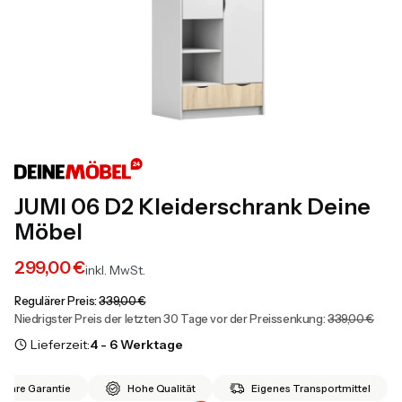
JUMI 06 D2 Kleiderschrank Deine
Möbel
299,00 €
inkl. MwSt.
Regulärer Preis:
339,00 €
Niedrigster Preis der letzten 30 Tage vor der Preissenkung:
339,00 €
Lieferzeit:
4 - 6 Werktage
 Jahre Garantie
Hohe Qualität
Eigenes Transportmittel