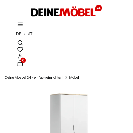
DE
/
AT
Suchmaschine öffnen
Produkte im Warenkorb: 0. Details anzeigen
Deine Moebel 24 - einfach einrichten!
Möbel