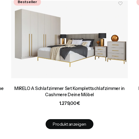
Bestseller
ne
MIRELO A Schlafzimmer Set Komplettschlafzimmer in
Cashmere Deine Möbel
Preis
1.279,00 €
Produkt anzeigen