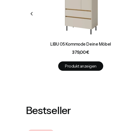
l
LIBU 05 Kommode Deine Möbel
Preis
379,00 €
Produkt anzeigen
Bestseller