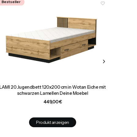
Bestseller
Deal
Bestsel
LAMI 20 Jugendbett 120x200 cm in Wotan Eiche mit
MARCO 
schwarzen Lamellen Deine Moebel
Preis
449,00 €
Produkt anzeigen