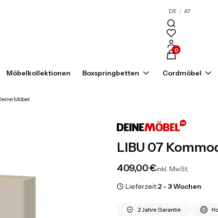
DE
/
AT
Produkte im War
Möbelkollektionen
Boxspringbetten
Cordmöbel
eine Möbel
LIBU 07 Kommod
Preis
409,00 €
inkl. MwSt.
Lieferzeit:
2 - 3 Wochen
2 Jahre Garantie
Ho