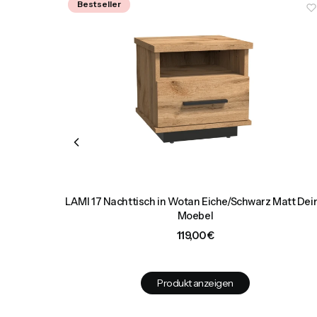
Bestseller
 Türen und
LAMI 17 Nachttisch in Wotan Eiche/Schwarz Matt Dei
Moebel
Preis
119,00 €
Produkt anzeigen