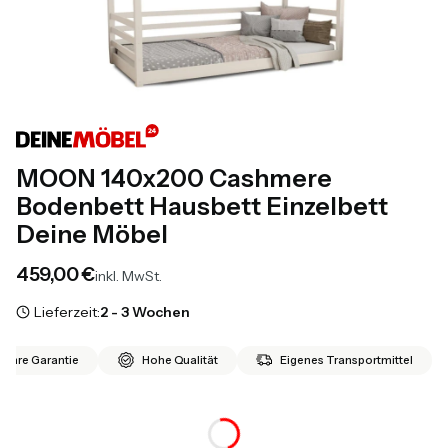
MOON 140x200 Cashmere
Bodenbett Hausbett Einzelbett
Deine Möbel
Preis
459,00 €
inkl. MwSt.
Lieferzeit:
2 - 3 Wochen
 Jahre Garantie
Hohe Qualität
Eigenes Transportmittel
*
Matratze 140x200