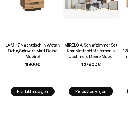
LAMI 17 Nachttisch in Wotan
MIRELO A Schlafzimmer Set
Eiche/Schwarz Matt Deine
Komplettschlafzimmer in
12
Moebel
Cashmere Deine Möbel
Preis
Preis
119,00 €
1.279,00 €
Produkt anzeigen
Produkt anzeigen