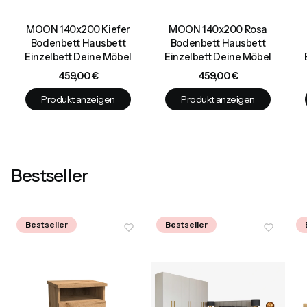
MOON 140x200 Kiefer
MOON 140x200 Rosa
Bodenbett Hausbett
Bodenbett Hausbett
Einzelbett Deine Möbel
Einzelbett Deine Möbel
Preis
Preis
459,00 €
459,00 €
Produkt anzeigen
Produkt anzeigen
Bestseller
Bestseller
Bestseller