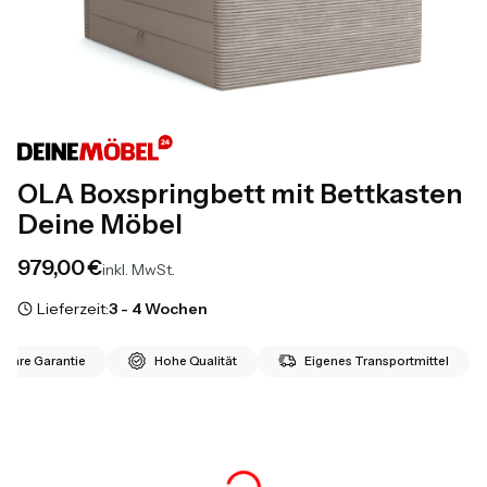
OLA Boxspringbett mit Bettkasten
Deine Möbel
Preis
979,00 €
inkl. MwSt.
Lieferzeit:
3 - 4 Wochen
 Jahre Garantie
Hohe Qualität
Eigenes Transportmittel
*
Größe
Auswählen