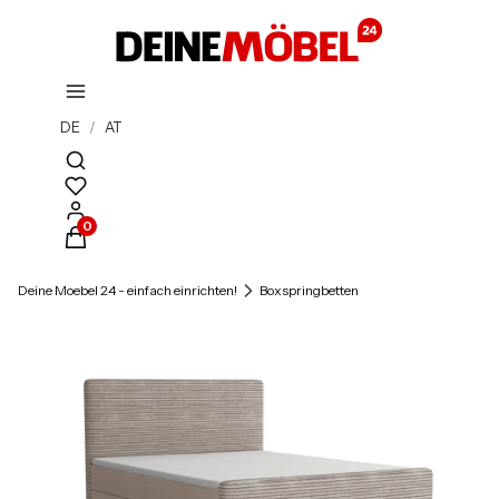
DE
/
AT
Suchmaschine öffnen
Produkte im Warenkorb: 0. Details anzeigen
Deine Moebel 24 - einfach einrichten!
Boxspringbetten