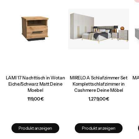
LAMI 17 Nachttisch in Wotan
MIRELO A Schlafzimmer Set
MA
Eiche/Schwarz Matt Deine
Komplettschlafzimmer in
4
Moebel
Cashmere Deine Möbel
Preis
Preis
119,00 €
1.279,00 €
Produkt anzeigen
Produkt anzeigen