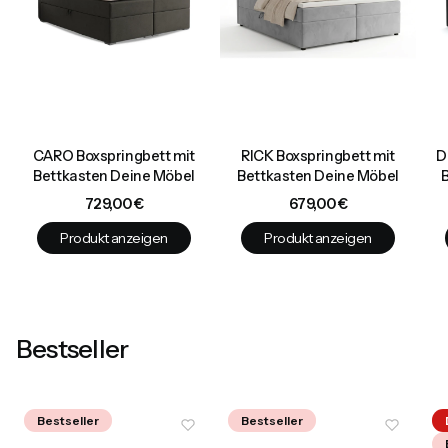
CARO Boxspringbett mit
RICK Boxspringbett mit
D
Bettkasten Deine Möbel
Bettkasten Deine Möbel
Preis
Preis
729,00 €
679,00 €
Produkt anzeigen
Produkt anzeigen
Bestseller
Bestseller
Bestseller