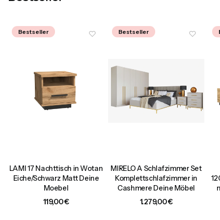
Bestseller
Bestseller
LAMI 17 Nachttisch in Wotan
MIRELO A Schlafzimmer Set
d
Eiche/Schwarz Matt Deine
Komplettschlafzimmer in
12
Moebel
Cashmere Deine Möbel
Preis
Preis
119,00 €
1.279,00 €