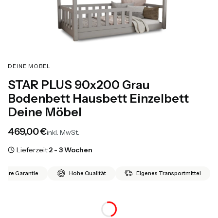
DEINE MÖBEL
STAR PLUS 90x200 Grau
Bodenbett Hausbett Einzelbett
Deine Möbel
Preis
469,00 €
inkl. MwSt.
Lieferzeit:
2 - 3 Wochen
 Jahre Garantie
Hohe Qualität
Eigenes Transportmittel
*
Matratze