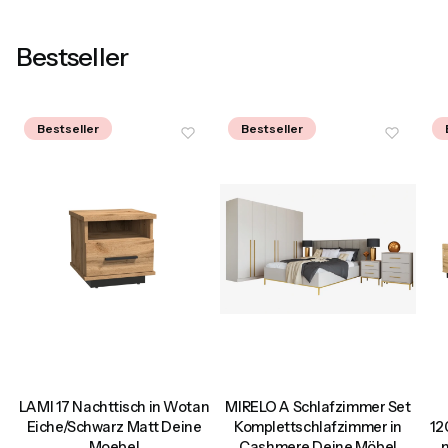
Bestseller
Bestseller
Bestseller
LAMI 17 Nachttisch in Wotan
MIRELO A Schlafzimmer Set
d
Eiche/Schwarz Matt Deine
Komplettschlafzimmer in
12
Moebel
Cashmere Deine Möbel