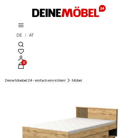
DE
/
AT
Suchmaschine öffnen
Produkte im Warenkorb: 0. Details anzeigen
Deine Moebel 24 - einfach einrichten!
Möbel