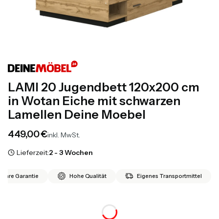
LAMI 20 Jugendbett 120x200 cm
in Wotan Eiche mit schwarzen
Lamellen Deine Moebel
Preis
449,00 €
inkl. MwSt.
Lieferzeit:
2 - 3 Wochen
 Jahre Garantie
Hohe Qualität
Eigenes Transportmittel
*
Matratze 120x200 cm