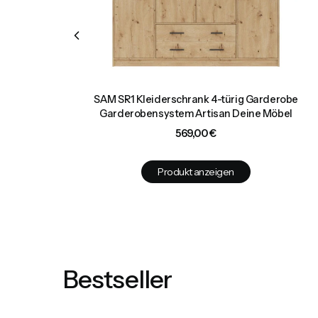
Garderobe
SAM SR1 Kleiderschrank 4-türig Garderobe
öbel
Garderobensystem Artisan Deine Möbel
Preis
569,00 €
Produkt anzeigen
Bestseller