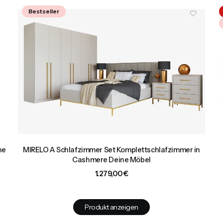
Bestseller
ne
MIRELO A Schlafzimmer Set Komplettschlafzimmer in
Cashmere Deine Möbel
Preis
1.279,00 €
Produkt anzeigen