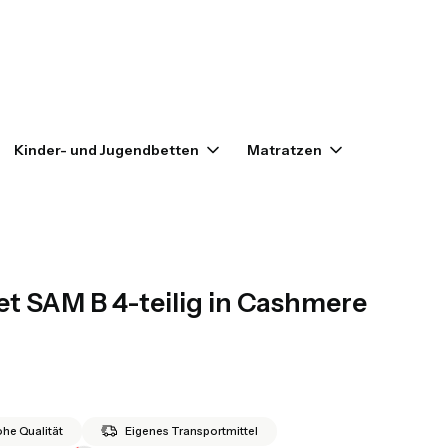
enkorb: 0. Details anzeigen
Kinder- und Jugendbetten
Matratzen
Outlet
t SAM B 4-teilig in Cashmere
he Qualität
Eigenes Transportmittel