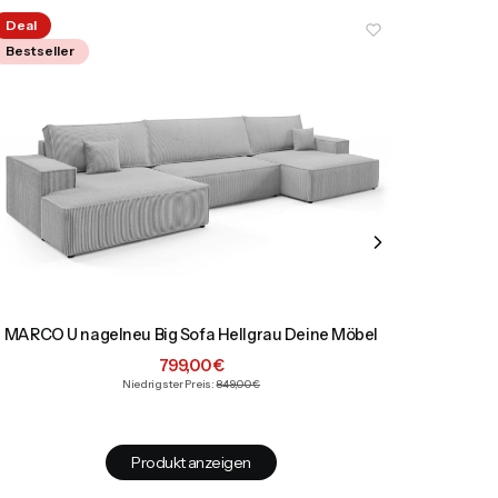
Deal
Bestsel
Bestseller
MARCO U nagelneu Big Sofa Hellgrau Deine Möbel
LAMI 20
Aktionspreis
799,00 €
Niedrigster Preis:
849,00 €
Produkt anzeigen