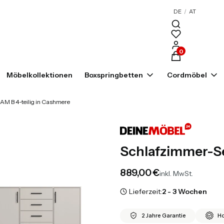
DE
/
AT
Produkte im War
Möbelkollektionen
Boxspringbetten
Cordmöbel
AM B 4-teilig in Cashmere
Schlafzimmer-Se
Preis
889,00 €
inkl. MwSt.
Lieferzeit:
2 - 3 Wochen
2 Jahre Garantie
Ho