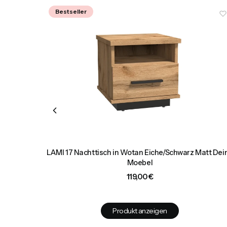
Bestseller
0 cm breit
LAMI 17 Nachttisch in Wotan Eiche/Schwarz Matt Dei
ine Möbel
Moebel
Preis
119,00 €
Produkt anzeigen