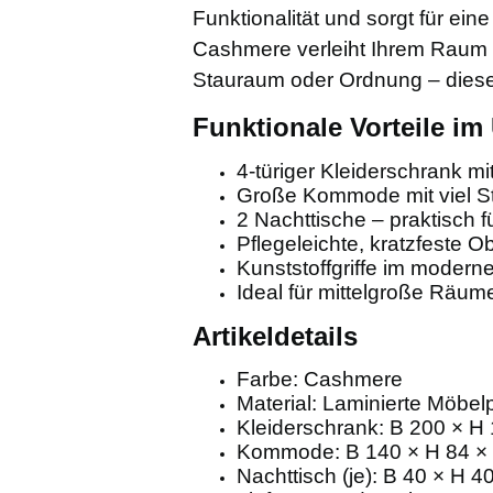
Funktionalität und sorgt für ein
Cashmere verleiht Ihrem Raum e
Stauraum oder Ordnung – dieses
Funktionale Vorteile im
4-türiger Kleiderschrank mi
Große Kommode mit viel St
2 Nachttische – praktisch
Pflegeleichte, kratzfeste O
Kunststoffgriffe im modern
Ideal für mittelgroße Räu
Artikeldetails
Farbe: Cashmere
Material: Laminierte Möbel
Kleiderschrank: B 200 × H
Kommode: B 140 × H 84 ×
Nachttisch (je): B 40 × H 4