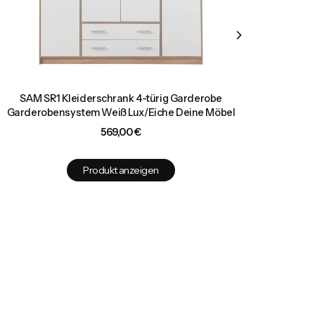
SAM SR1 Kleiderschrank 4-türig Garderobe
SAM
Garderobensystem Weiß Lux/Eiche Deine Möbel
Gar
Preis
569,00 €
Produkt anzeigen