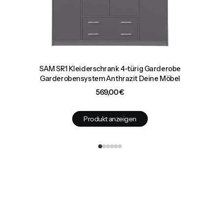
SAM SR1 Kleiderschrank 4-türig Garderobe
Garderobensystem Anthrazit Deine Möbel
Preis
569,00 €
Produkt anzeigen