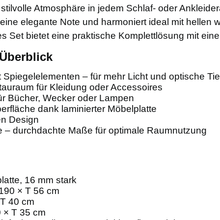
e stilvolle Atmosphäre in jedem Schlaf- oder Ankleid
ine elegante Note und harmoniert ideal mit hellen 
 Set bietet eine praktische Komplettlösung mit ein
 Überblick
t Spiegelelementen – für mehr Licht und optische Tie
auraum für Kleidung oder Accessoires
 für Bücher, Wecker oder Lampen
berfläche dank laminierter Möbelplatte
en Design
me – durchdachte Maße für optimale Raumnutzung
platte, 16 mm stark
 190 × T 56 cm
 T 40 cm
0 × T 35 cm