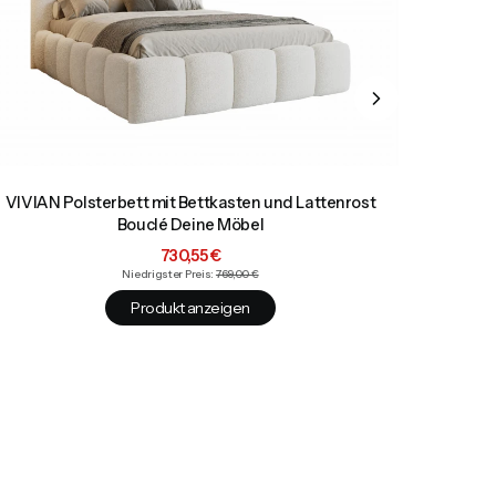
VIVIAN Polsterbett mit Bettkasten und Lattenrost
LUVA P
Bouclé Deine Möbel
Aktionspreis
730,55 €
Niedrigster Preis:
769,00 €
Produkt anzeigen