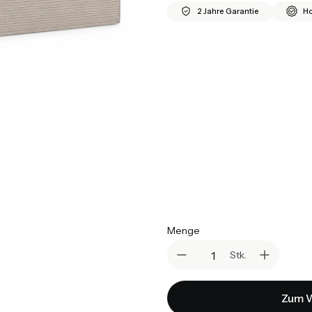
2 Jahre Garantie
Ho
*
Größe
Auswählen
*
Farbvariante
Auswählen
*
Matratze
Auswählen
Menge
Stk.
Zum W