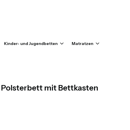
enkorb: 0. Details anzeigen
Kinder- und Jugendbetten
Matratzen
Outlet
Polsterbett mit Bettkasten