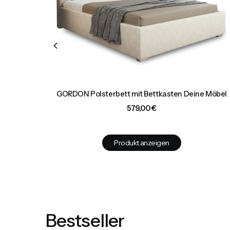
 Möbel
GORDON Polsterbett mit Bettkasten Deine Möbel
Preis
579,00 €
Produkt anzeigen
Bestseller