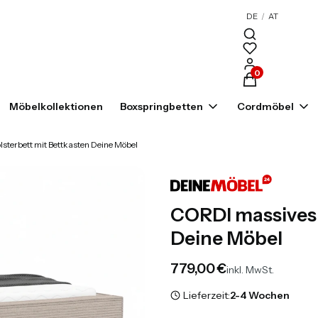
DE
/
AT
Produkte im War
Möbelkollektionen
Boxspringbetten
Cordmöbel
sterbett mit Bettkasten Deine Möbel
CORDI massives 
Deine Möbel
Preis
779,00 €
inkl. MwSt.
Lieferzeit:
2-4 Wochen