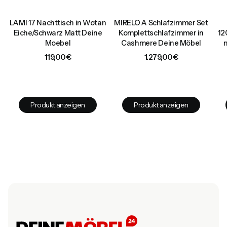
LAMI 17 Nachttisch in Wotan
MIRELO A Schlafzimmer Set
d
Eiche/Schwarz Matt Deine
Komplettschlafzimmer in
12
Moebel
Cashmere Deine Möbel
Preis
Preis
119,00 €
1.279,00 €
Produkt anzeigen
Produkt anzeigen