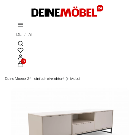
DE
/
AT
Suchmaschine öffnen
Produkte im Warenkorb: 0. Details anzeigen
Deine Moebel 24 - einfach einrichten!
Möbel