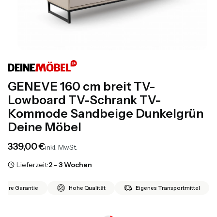
GENEVE 160 cm breit TV-
Lowboard TV-Schrank TV-
Kommode Sandbeige Dunkelgrün
Deine Möbel
Preis
339,00 €
inkl. MwSt.
Lieferzeit:
2 - 3 Wochen
 Jahre Garantie
Hohe Qualität
Eigenes Transportmittel
*
Farbvariante