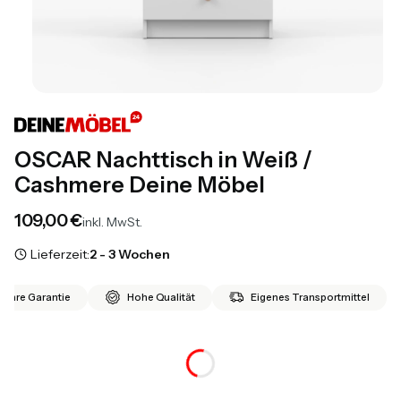
OSCAR Nachttisch in Weiß /
Cashmere Deine Möbel
Preis
109,00 €
inkl. MwSt.
Lieferzeit:
2 - 3 Wochen
 Jahre Garantie
Hohe Qualität
Eigenes Transportmittel
*
Farbe
Auswählen