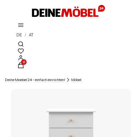
DE
/
AT
Suchmaschine öffnen
Produkte im Warenkorb: 0. Details anzeigen
Deine Moebel 24 - einfach einrichten!
Möbel