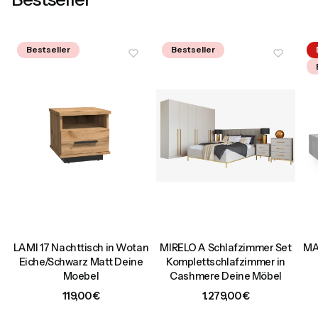
Bestseller
Bestseller
LAMI 17 Nachttisch in Wotan
MIRELO A Schlafzimmer Set
MA
Eiche/Schwarz Matt Deine
Komplettschlafzimmer in
4
Moebel
Cashmere Deine Möbel
Preis
Preis
119,00 €
1.279,00 €