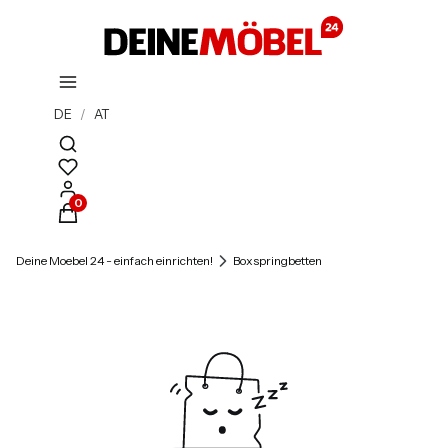
DE
/
AT
Suchmaschine öffnen
Produkte im Warenkorb: 0. Details anzeigen
Deine Moebel 24 - einfach einrichten!
Boxspringbetten