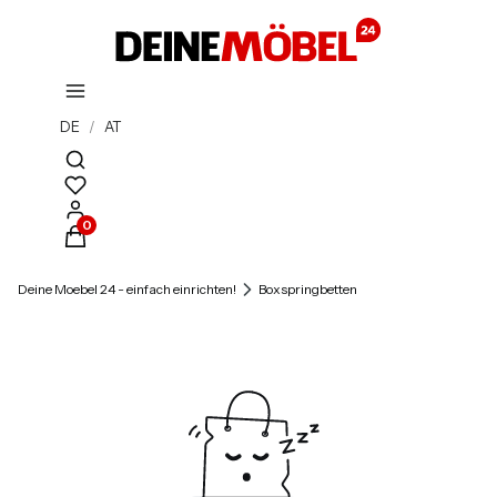
DE
/
AT
Suchmaschine öffnen
Produkte im Warenkorb: 0. Details anzeigen
Deine Moebel 24 - einfach einrichten!
Boxspringbetten