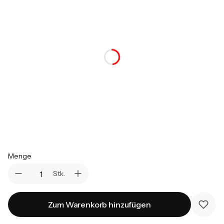
Auswählen
*
Farbvariante
Auswählen
*
Topper
Auswählen
*
Matratzen
Auswählen
Menge
Stk.
Zum Warenkorb hinzufügen