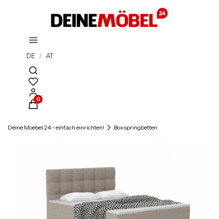
DE
/
AT
Suchmaschine öffnen
Produkte im Warenkorb: 0. Details anzeigen
Deine Moebel 24 - einfach einrichten!
Boxspringbetten