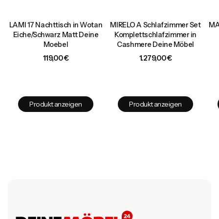
ch
LAMI 17 Nachttisch in Wotan
MIRELO A Schlafzimmer Set
MA
Eiche/Schwarz Matt Deine
Komplettschlafzimmer in
Moebel
Cashmere Deine Möbel
Preis
Preis
119,00 €
1.279,00 €
Produkt anzeigen
Produkt anzeigen