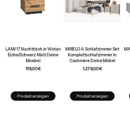
LAMI 17 Nachttisch in Wotan
MIRELO A Schlafzimmer Set
MA
Eiche/Schwarz Matt Deine
Komplettschlafzimmer in
h,
Moebel
Cashmere Deine Möbel
e
Preis
Preis
119,00 €
1.279,00 €
Produkt anzeigen
Produkt anzeigen