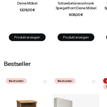
Deine Möbel
Schwebetürenschrank
e
Spiegelfront Deine Möbel
S
Preis
1.329,00 €
Preis
609,00 €
Produkt anzeigen
Produkt anzeigen
Bestseller
Bestseller
Bestseller