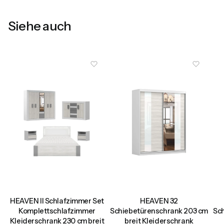
Siehe auch
HEAVEN II Schlafzimmer Set
HEAVEN 32
.
Komplettschlafzimmer
Schiebetürenschrank 203 cm
Sc
,
Kleiderschrank 230 cm breit
breit Kleiderschrank