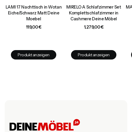
LAMI 17 Nachttisch in Wotan
MIRELO A Schlafzimmer Set
MA
Eiche/Schwarz Matt Deine
Komplettschlafzimmer in
h,
Moebel
Cashmere Deine Möbel
e
Preis
Preis
119,00 €
1.279,00 €
Produkt anzeigen
Produkt anzeigen