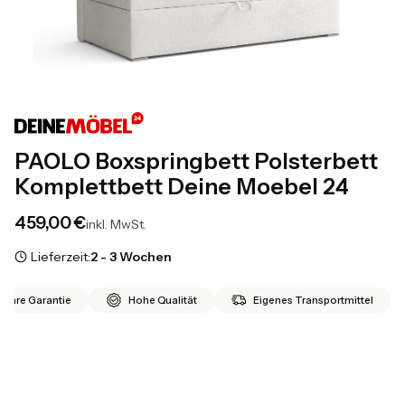
PAOLO Boxspringbett Polsterbett
Komplettbett Deine Moebel 24
Preis
459,00 €
inkl. MwSt.
Lieferzeit:
2 - 3 Wochen
 Jahre Garantie
Hohe Qualität
Eigenes Transportmittel
*
Größe
Auswählen