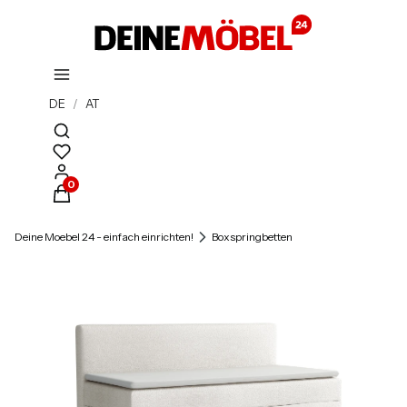
DE
/
AT
Suchmaschine öffnen
Produkte im Warenkorb: 0. Details anzeigen
Deine Moebel 24 - einfach einrichten!
Boxspringbetten