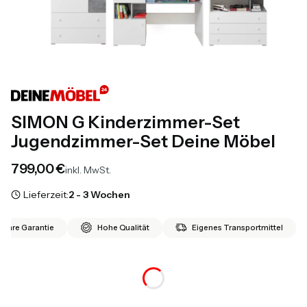
SIMON G Kinderzimmer-Set
Jugendzimmer-Set Deine Möbel
Preis
799,00 €
inkl. MwSt.
Lieferzeit:
2 - 3 Wochen
 Jahre Garantie
Hohe Qualität
Eigenes Transportmittel
*
Farbe
Auswählen