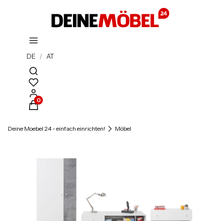
DE
/
AT
Suchmaschine öffnen
Produkte im Warenkorb: 0. Details anzeigen
Deine Moebel 24 - einfach einrichten!
Möbel