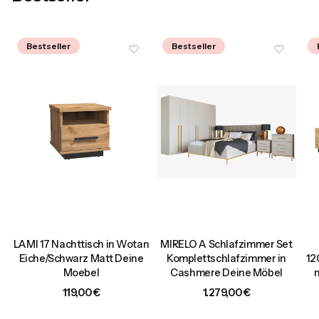
Bestseller
Bestseller
LAMI 17 Nachttisch in Wotan
MIRELO A Schlafzimmer Set
0
Eiche/Schwarz Matt Deine
Komplettschlafzimmer in
12
Moebel
Cashmere Deine Möbel
Preis
Preis
119,00 €
1.279,00 €